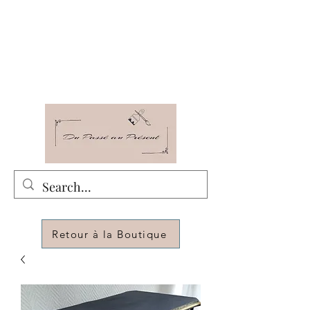
Du Passé au Présent
Relooking - Décoration - Rénovation -
Customization de meubles pour changer de
déco
Retour à la Boutique