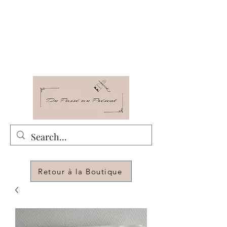
Du Passé au Présent
Relooking - Décoration - Rénovation -
Customization de meubles pour changer de
déco
Retour à la Boutique