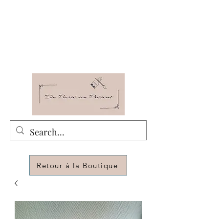
Du Passé au Présent
Relooking - Décoration - Rénovation -
Customization de meubles pour changer de
déco
Retour à la Boutique