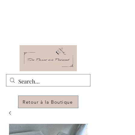
Du Passé au Présent
Relooking - Décoration - Rénovation -
Customization de meubles pour changer de
déco
Retour à la Boutique