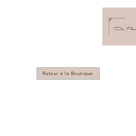
de meubles pour changer de déco
nitiations
Contact
Blog
À propos
Commentaires
Retour à la Boutique