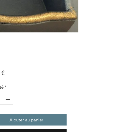
Prix
 €
té
*
Ajouter au panier